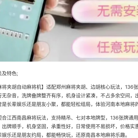
及特色;
麻将夹胡自动麻将机】适配郑州麻将夹胡、边胡核心玩法，136
行无杂音，洗牌叠牌整齐有序，机身设计紧凑，不占多余空间，
管是长辈娱乐还是朋友小聚，都能轻松组局，体验河南本地麻将
契合江西南昌麻将玩法，支持精吊、七对本地牌型，136张牌通
，出牌顺手，机身坚固，承重性好，日常使用不易损坏，价格实
辈娱乐还是朋友约局，都能畅快玩，还原南昌本地麻将乐趣。