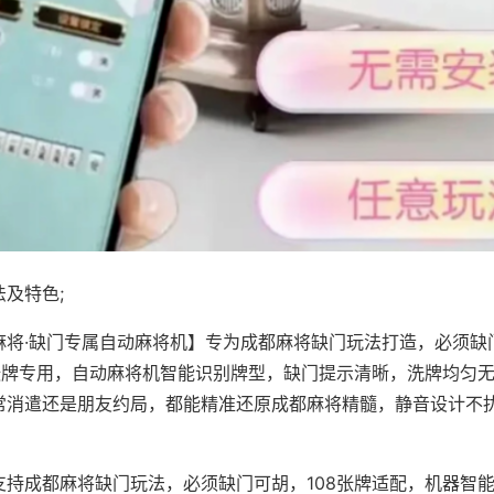
及特色;
麻将·缺门专属自动麻将机】专为成都麻将缺门玩法打造，必须缺
8张牌专用，自动麻将机智能识别牌型，缺门提示清晰，洗牌均匀
常消遣还是朋友约局，都能精准还原成都麻将精髓，静音设计不
支持成都麻将缺门玩法，必须缺门可胡，108张牌适配，机器智