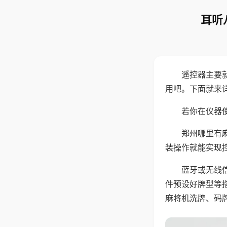
耳听
遥控器主要
用吧。下面就来
若你在仪器使
郑州哪里有
装操作就能实现
蓝牙或无线
件预设好牌型等
麻将机洗牌、码