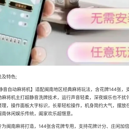
及特色;
·静音自动麻将机】适配闽南地区经典麻将玩法，含花牌144张，
动麻将机主打超静音洗牌技术，运行声音轻柔，深夜娱乐也不扰
整理，操作面板大字标识，长辈轻松操作，机身简约大气，摆放
闽南休闲娱乐传统，阖家欢乐超惬意。
专为闽南麻将打造，144张含花牌专用，支持花牌计分、庄闲加