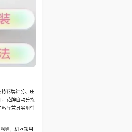
支持花牌计分、庄
邻，花牌自动分拣
在客厅兼具实用性
倍规则，机器采用