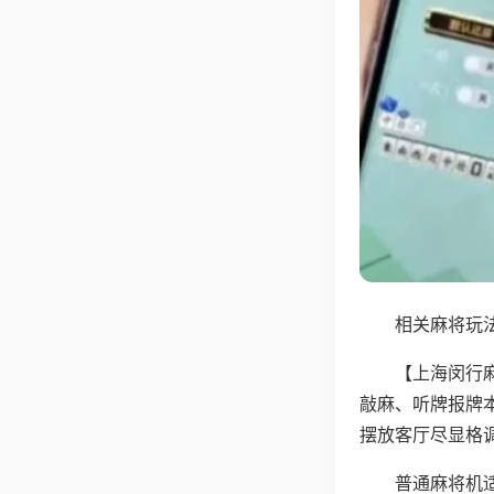
相关麻将玩法
【上海闵行
敲麻、听牌报牌
摆放客厅尽显格
普通麻将机