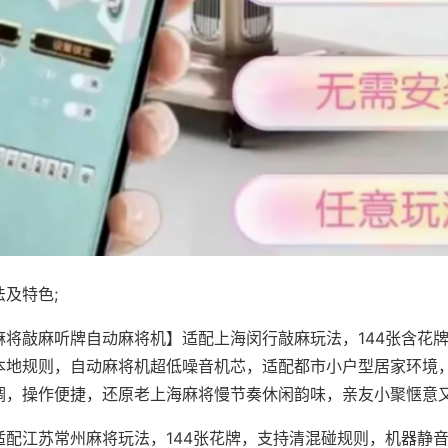
及特色;
麻将敲麻听牌自动麻将机】适配上海闵行敲麻玩法，144张含花
本地规则，自动麻将机超低噪音机芯，适配都市小户型居家环境
调，操作便捷，还原老上海麻将慢节奏休闲韵味，亲友小聚惬意
适配江苏常州麻将玩法，144张花牌，支持清混碰规则，机器静