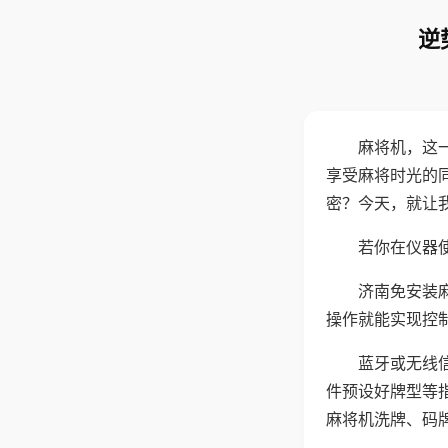
逆
麻将机，这
享受麻将时光的
密？今天，就让
若你在仪器使
济南免安装
操作就能实现控
蓝牙或无线
件预设好牌型等
麻将机洗牌、码