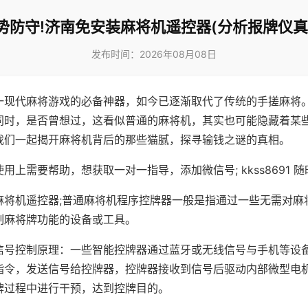
势防守!济南免安装麻将机遥控器(分析报牌仪真
发布时间：2026年08月08日
一现代麻将游戏的必备神器，如今已逐渐取代了传统的手搓麻将
同时，是否曾想过，这看似普通的麻将机，其实也可能隐藏着某
我们一起揭开麻将机背后的那些猫腻，探寻输钱之谜的真相。
用上需要帮助，想获取一对一指导，添加微信号; kkss8691 随
麻将机遥控器;普通麻将机程序控牌器一般是指通过一些无需对麻
制麻将牌功能的设备或工具。
信号控制原理：一些智能控牌器通过蓝牙或无线信号与手机等设
指令，发送信号给控牌器，控牌器接收到信号后驱动内部微型电
牌过程中进行干预，达到控牌目的。