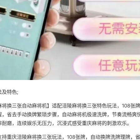
及特色;
麻将换三张自动麻将机】适配涪陵麻将换三张特色玩法，108张
程，省去手动换牌繁琐步骤，自动麻将机极速洗牌，节奏流畅爽
摔耐磨，连续娱乐无压力，沉浸式感受重庆麻将的刺激欢乐。
支持重庆涪陵麻将换三张玩法，108张牌，自动换牌洗牌理牌，