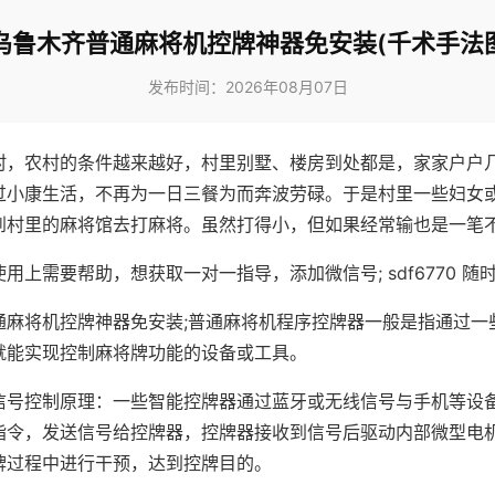
乌鲁木齐普通麻将机控牌神器免安装(千术手法图
发布时间：2026年08月07日
村，农村的条件越来越好，村里别墅、楼房到处都是，家家户户
过小康生活，不再为一日三餐为而奔波劳碌。于是村里一些妇女
到村里的麻将馆去打麻将。虽然打得小，但如果经常输也是一笔
用上需要帮助，想获取一对一指导，添加微信号; sdf6770 随时
通麻将机控牌神器免安装;普通麻将机程序控牌器一般是指通过一
就能实现控制麻将牌功能的设备或工具。
信号控制原理：一些智能控牌器通过蓝牙或无线信号与手机等设
指令，发送信号给控牌器，控牌器接收到信号后驱动内部微型电
牌过程中进行干预，达到控牌目的。