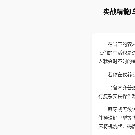
实战精髓!
在当下的农
民们的生活也是
人就会时不时的
若你在仪器使
乌鲁木齐普
行复杂安装操作
蓝牙或无线
件预设好牌型等
麻将机洗牌、码