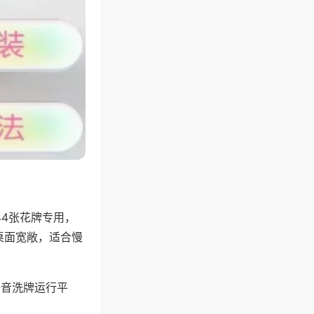
44张花牌专用，
桌面宽敞，适合慢
静音洗牌运行平