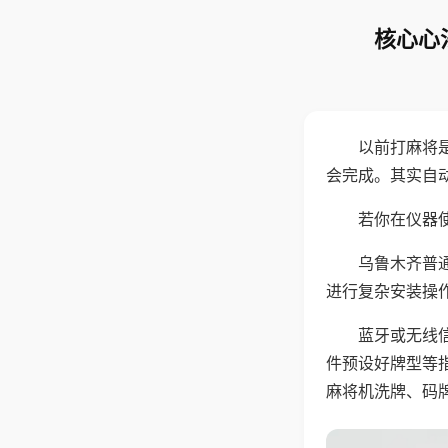
核心心
以前打麻将
会完成。其实自
若你在仪器使
乌鲁木齐普
进行复杂安装操
蓝牙或无线
件预设好牌型等
麻将机洗牌、码