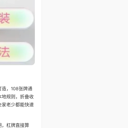
造，108张牌通
本地规则，折叠收
全家老少都能快速
胡，杠牌直接算