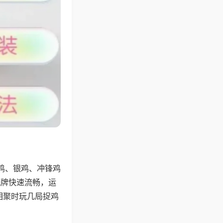
鸡、银鸡、冲锋鸡
洗牌快速流畅，运
相聚时玩几局捉鸡