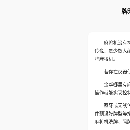
牌
麻将机没有
传说、是少数人
牌麻将机。
若你在仪器使
金华哪里有
操作就能实现控
蓝牙或无线
件预设好牌型等
麻将机洗牌、码