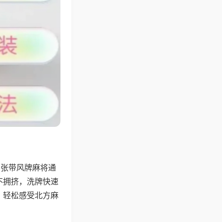
6张带风牌麻将通
不拥挤，洗牌快速
，轻松感受北方麻