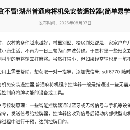
贪不冒!湖州普通麻将机免安装遥控器(简单易学
发布时间：2026年08月07日
村，农村的条件越来越好，村里别墅、楼房到处都是，家家户户
过小康生活，不再为一日三餐为而奔波劳碌。于是村里一些妇女
到村里的麻将馆去打麻将。虽然打得小，但如果经常输也是一笔
用上需要帮助，想获取一对一指导，添加微信号; sdf6770 随时
将机免安装遥控器;普通麻将机程序控牌器一般是指通过一些无需
现控制麻将牌功能的设备或工具。
信号控制原理：一些智能控牌器通过蓝牙或无线信号与手机等设
指令，发送信号给控牌器，控牌器接收到信号后驱动内部微型电
牌过程中进行干预，达到控牌目的。