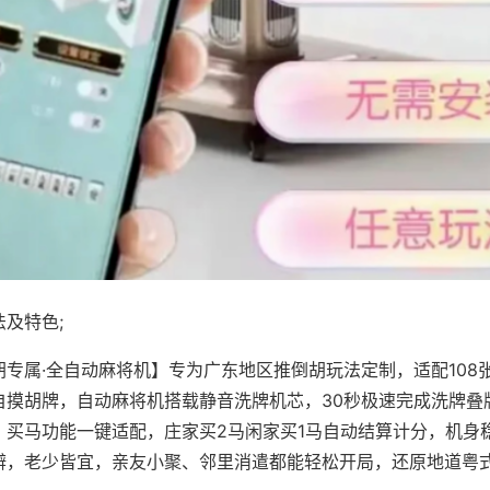
及特色;
胡专属·全自动麻将机】专为广东地区推倒胡玩法定制，适配108
自摸胡牌，自动麻将机搭载静音洗牌机芯，30秒极速完成洗牌叠
、买马功能一键适配，庄家买2马闲家买1马自动结算计分，机身
辨，老少皆宜，亲友小聚、邻里消遣都能轻松开局，还原地道粤