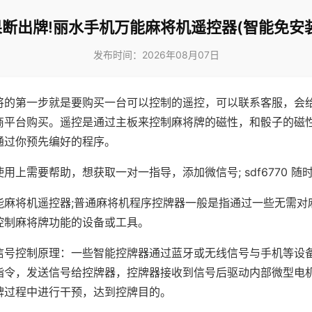
果断出牌!丽水手机万能麻将机遥控器(智能免安装
发布时间：2026年08月07日
将的第一步就是要购买一台可以控制的遥控，可以联系客服，会
商平台购买。遥控是通过主板来控制麻将牌的磁性，和骰子的磁
通过你预先编好的程序。
用上需要帮助，想获取一对一指导，添加微信号; sdf6770 随时
能麻将机遥控器;普通麻将机程序控牌器一般是指通过一些无需对
控制麻将牌功能的设备或工具。
信号控制原理：一些智能控牌器通过蓝牙或无线信号与手机等设
指令，发送信号给控牌器，控牌器接收到信号后驱动内部微型电
牌过程中进行干预，达到控牌目的。