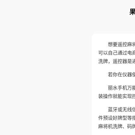
想要遥控麻
可以自己通过电
洗牌，遥控器是
若你在仪器使
丽水手机万
装操作就能实现
蓝牙或无线
件预设好牌型等
麻将机洗牌、码