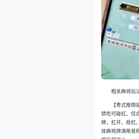
相关麻将玩法
【粤式推倒
禁吃可碰杠、仅
牌，杠开、抢杠
体麻将牌清晰易