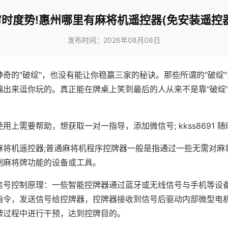
审时度势!惠州哪里有麻将机遥控器(免安装遥控器
发布时间：2026年08月08日
神奇的"破绽"，也没有能让你稳赢三家的秘诀。那些所谓的"破绽
编出来逗你玩的。真正能在牌桌上笑到最后的人从来不是靠"破绽
用上需要帮助，想获取一对一指导，添加微信号; kkss8691 随
麻将机遥控器;普通麻将机程序控牌器一般是指通过一些无需对麻
制麻将牌功能的设备或工具。
信号控制原理：一些智能控牌器通过蓝牙或无线信号与手机等设
指令，发送信号给控牌器，控牌器接收到信号后驱动内部微型电
牌过程中进行干预，达到控牌目的。