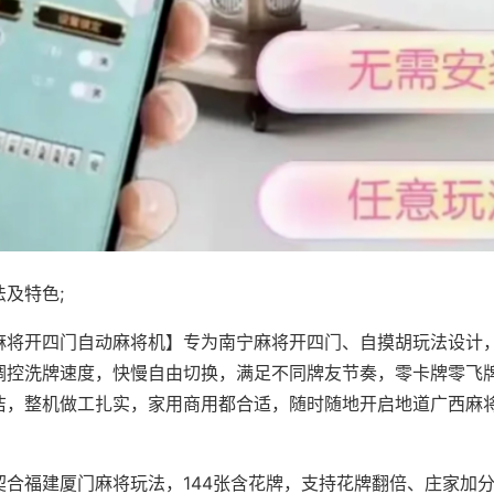
及特色;
麻将开四门自动麻将机】专为南宁麻将开四门、自摸胡玩法设计，
调控洗牌速度，快慢自由切换，满足不同牌友节奏，零卡牌零飞
洁，整机做工扎实，家用商用都合适，随时随地开启地道广西麻
契合福建厦门麻将玩法，144张含花牌，支持花牌翻倍、庄家加