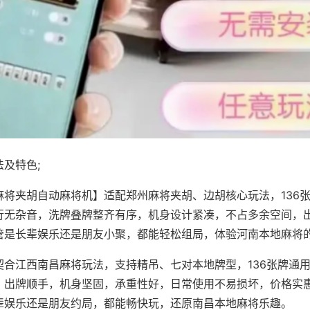
及特色;
麻将夹胡自动麻将机】适配郑州麻将夹胡、边胡核心玩法，136
行无杂音，洗牌叠牌整齐有序，机身设计紧凑，不占多余空间，
管是长辈娱乐还是朋友小聚，都能轻松组局，体验河南本地麻将
契合江西南昌麻将玩法，支持精吊、七对本地牌型，136张牌通
，出牌顺手，机身坚固，承重性好，日常使用不易损坏，价格实
辈娱乐还是朋友约局，都能畅快玩，还原南昌本地麻将乐趣。