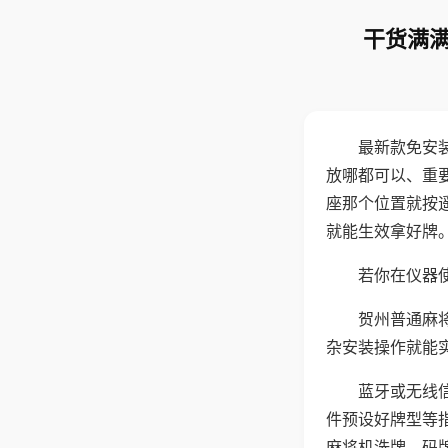
干货满满
最新款免安
放哪都可以、重要
座那个位置就按
就能生效拿好牌
若你在仪器使
贺州普通麻
杂安装操作就能
蓝牙或无线
件预设好牌型等
麻将机洗牌、码