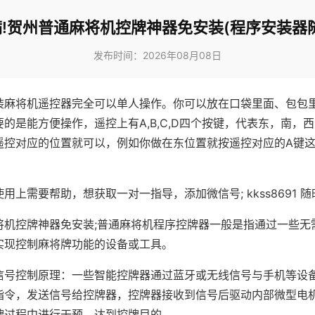
!贺州普通麻将机控牌神器免安装(程序安装器
发布时间：2026年08月08日
装麻将机遥控器完全可以单人操作。你可以放在口袋里面、包包
的是能方便操作，遥控上有A,B,C,D四个按键，代表东，南，
遥控对应的位置就可以，例如你做在东位置就按遥控对应的A键
。
用上需要帮助，想获取一对一指导，添加微信号; kkss8691 随
将机控牌神器免安装;普通麻将机程序控牌器一般是指通过一些无
实现控制麻将牌功能的设备或工具。
信号控制原理：一些智能控牌器通过蓝牙或无线信号与手机等设
指令，发送信号给控牌器，控牌器接收到信号后驱动内部微型电
牌过程中进行干预，达到控牌目的。