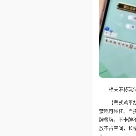
相关麻将玩法
【粤式鸡平
禁吃可碰杠、自
牌叠牌，不卡牌
放不占空间，长