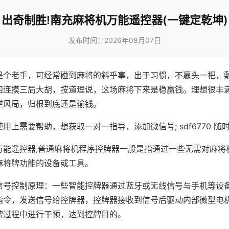
出奇制胜!南充麻将机万能遥控器(一键定乾坤)
发布时间：2026年08月07日
是个老手，可经常碰到麻将的斜乎事，出于习惯，不赢头一把，
四连摸三局大胡，按道理说，这场麻将下来是稳赢钱。理想很丰
逆风局，归根到底还是输钱。
用上需要帮助，想获取一对一指导，添加微信号; sdf6770 随时
万能遥控器;普通麻将机程序控牌器一般是指通过一些无需对麻将
麻将牌功能的设备或工具。
信号控制原理：一些智能控牌器通过蓝牙或无线信号与手机等设
指令，发送信号给控牌器，控牌器接收到信号后驱动内部微型电
牌过程中进行干预，达到控牌目的。