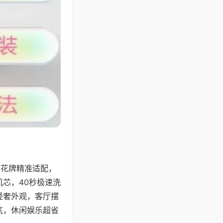
字花牌精准适配，
芯，40秒极速洗
轻奢外观，客厅摆
气，休闲娱乐超省