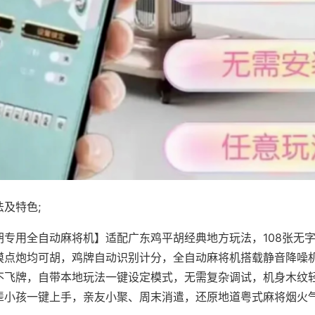
及特色;
胡专用全自动麻将机】适配广东鸡平胡经典地方玩法，108张无
摸点炮均可胡，鸡牌自动识别计分，全自动麻将机搭载静音降噪机
不飞牌，自带本地玩法一键设定模式，无需复杂调试，机身木纹
辈小孩一键上手，亲友小聚、周末消遣，还原地道粤式麻将烟火