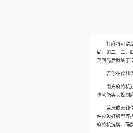
打麻将可谓
局。第二，三，
至四局后就处于
若你在仪器使
南充麻将机
作就能实现控制
蓝牙或无线
件预设好牌型等
麻将机洗牌、码