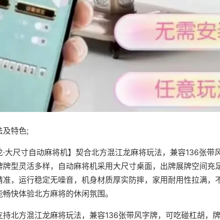
及特色;
龙·大尺寸自动麻将机】契合北方混江龙麻将玩法，兼容136张带
牌牌型灵活多样，自动麻将机采用大尺寸桌面，出牌展牌空间充
精准，运行稳定无噪音，机身材质厚实防摔，家用耐用性拉满，
能畅快体验北方麻将的休闲氛围。
支持北方混江龙麻将玩法，兼容136张带风字牌，可吃碰杠胡，