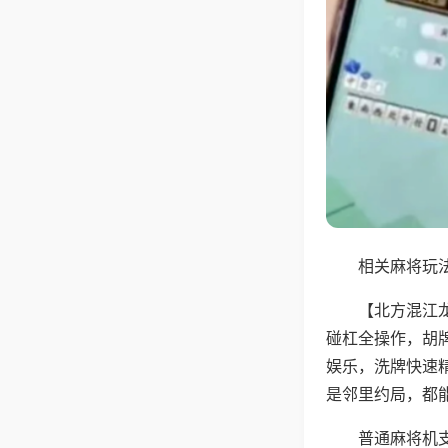
相关麻将玩法
【北方混江
碰杠全操作，胡
娱乐，洗牌快速
是邻里约局，都
普通麻将机